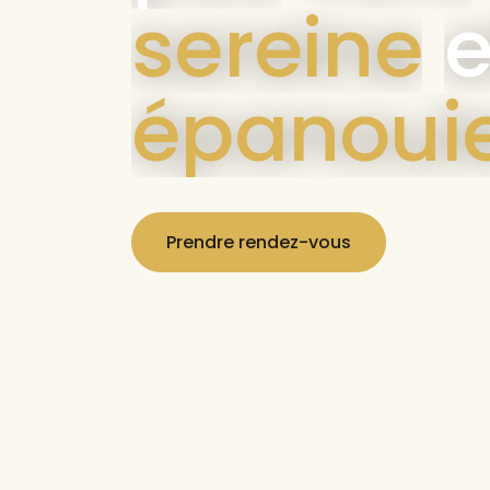
sereine
e
épanoui
Prendre rendez-vous