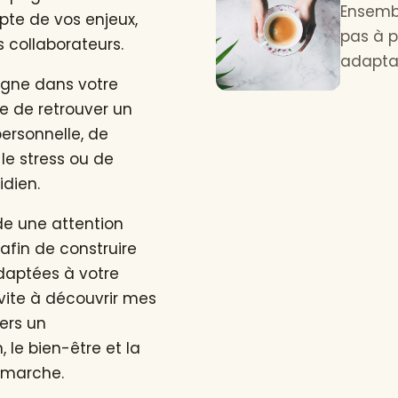
Ensembl
pte de vos enjeux,
pas à p
s collaborateurs.
adaptant
pagne dans votre
e de retrouver un
personnelle, de
le stress ou de
idien.
de une attention
 afin de construire
daptées à votre
nvite à découvrir mes
vers un
le bien-être et la
émarche.