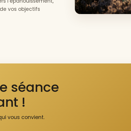
rs l’épanouissement,
 de vos objectifs
re séance
nt !
ui vous convient.