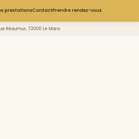
s prestations
Contact
Prendre rendez-vous
3 rue Réaumur, 72000 Le Mans