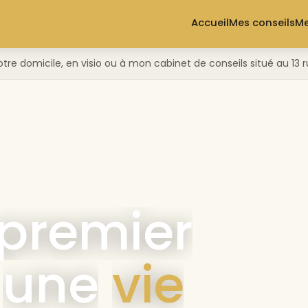
Accueil
Mes conseils
Me
otre domicile, en visio ou à mon cabinet de conseils situé au 1
premier
une
vie