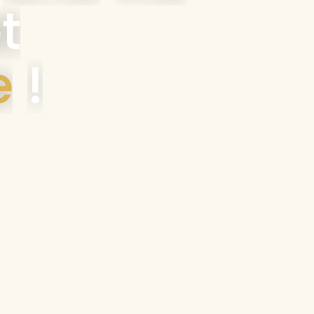
t
e
!