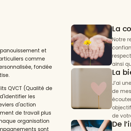
La c
Notre r
confian
d'épanouissement et
respect
articuliers comme
ainsi q
ersonnalisée, fondée
La b
tise.
J’ai un
udits QVCT (Qualité de
de mes 
'identifier les
écoute
eviers d'action
objecti
ment de travail plus
de votr
 Chaque organisation
De l’
compagnements sont