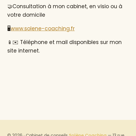
🤝Consultation à mon cabinet, en visio ou à
votre domicile
🖥
www.solene-coaching.fr
📱✉️ Téléphone et mail disponibles sur mon
site internet.
©
2026
·
Cabinet de conseils
Solène Coaching
— 13 rue