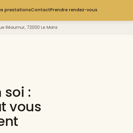
s prestations
Contact
Prendre rendez-vous
3 rue Réaumur, 72000 Le Mans
soi :
t vous
ent