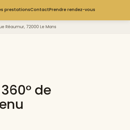
s prestations
Contact
Prendre rendez-vous
3 rue Réaumur, 72000 Le Mans
 360° de
venu